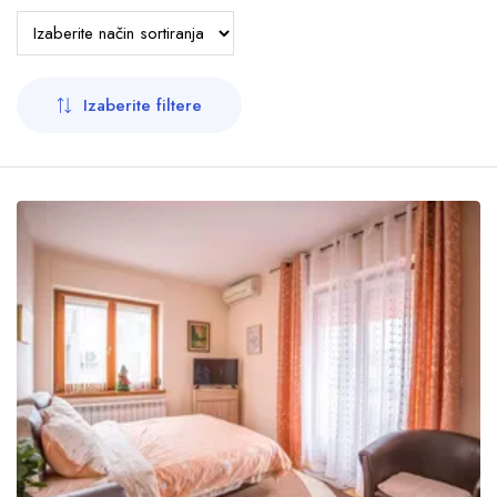
OK
Pansionske usluge
Noćenje sa doručkom
Polupansion
Izaberite filtere
Pun pansion
Parking
U dvorištu
U garaži
Na ulici
Ispred objekta
Udaljenost od centra
0 km
-
10 km
+