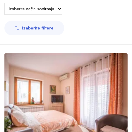
OK
Pansionske usluge
Noćenje sa doručkom
Polupansion
Izaberite filtere
Pun pansion
Parking
U dvorištu
U garaži
Na ulici
Ispred objekta
Udaljenost od centra
0 km
-
10 km
+