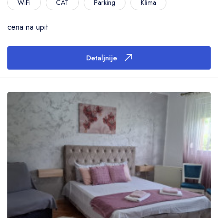
WiFi
CAT
Parking
Klima
cena na upit
Detaljnije