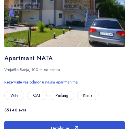
Apartmani NATA
Vrnjačka Banja, 100 m od centra
Rezervisite vas odmor u našim apartmanima.
WiFi
CAT
Parking
Klima
35 i 40 evra
Detaljnije