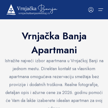
Vrnjačka Banja
Početna
Apartmani
Prikaži na mapi
Smeštaji
Kategorije
Hrana i piće
Upoznaj Banju
Izvori, parkovi i priroda
Kultura i istorija
Atrakcije i rekreacija
Wellness i lepota
Hrana i piće
Apartmani
Restorani
Izvori, parkovi i priroda
Mineralni izvori
Kulturne znamenitosti
Bazeni i akva parkovi
Wellness i Spa centri
Istražite najveći izbor apartmana u Vrnjačkoj Banji na
jednom mestu. Direktan kontakt sa vlasnikom
Hoteli
Kafe barovi
Parkovi
Kultura i istorija
Crkve i manastiri
Turističke atrakcije
Saloni masaža
Upoznaj Banju
apartmana omogućava rezervaciju smeštaja bez
Vile
Picerije
Šetališta
Manifestacije
Atrakcije i rekreacija
Porodična zabava
Kozmetički saloni
provizije i dodatnih troškova. Realne fotografije,
Popularni filteri
Sobe
Mostovi
Spotrski i aktivan odmor
Wellness i lepota
detaljan opis i ažurne cene za 2026. godinu pomoći
WiFi
Smeštaj u okruženju
Fontane
će Vam da lakše izaberete idealan apartman za svoj
CAT