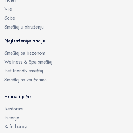
Hoteli
Vile
Sobe
Smeštaj u okruženju
Najtraženije opcije
Smeštaj sa bazenom
Wellness & Spa smeštaj
Pet-friendly smeštaj
Smeštaj sa vaučerima
Hrana i piće
Restorani
Picerije
Kafe barovi