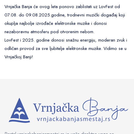
Mapa smeštaja
Okolina
Vrnjačka Banja će ovog leta ponovo zablistati uz LovFest od
07.08. do 09.08.2025.godine, trodnevni muzički događaj koji
okuplja najbolje izvođače elektronske muzike i donosi
nezaboravnu atmosferu pod otvorenim nebom.
LovFest i 2025. godine donosi snažnu energiju, moderan zvuk i
odličan provod za sve ljubitelje elektronske muzike. Vidimo se u
Vrnjačkoj Banji!