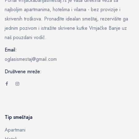
Portal vrnjackabanjasmestaj.rs je vaša direktna veza sa
najboljim apartmanima, hotelima i vilama - bez provizije i
skrivenih troškova. Pronađite idealan smeštaj, rezervišite ga
jednim pozivom i istražite skrivene kutke Vrnjačke Banje uz
naš pouzdani vodič.
Email:
oglasismestaj@gmail.com
Društvene mreže:
Tip smeštaja
Apartmani