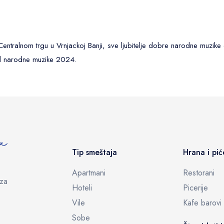
ntralnom trgu u Vrnjackoj Banji, sve ljubitelje dobre narodne muzik
al narodne muzike 2024.
Tip smeštaja
Hrana i pić
Apartmani
Restorani
eza
Hoteli
Picerije
Vile
Kafe barovi
Sobe