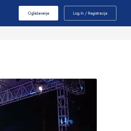
Oglašavanje
Log In / Registracija
rija
Atrakcije i rekreacija
Wellness i lepota
enitosti
Bazeni i akva parkovi
Wellness i Spa centri
tiri
Turističke atrakcije
Saloni masaža
Porodična zabava
Kozmetički saloni
Spotrski i aktivan odmor