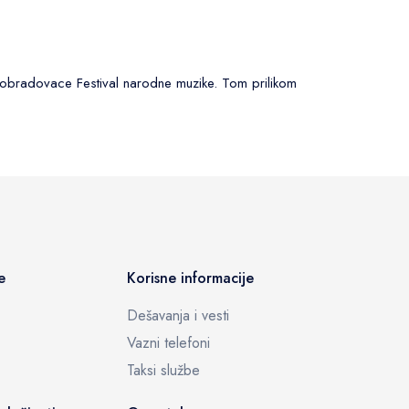
e obradovace Festival narodne muzike. Tom prilikom
e
Korisne informacije
Dešavanja i vesti
Vazni telefoni
Taksi službe