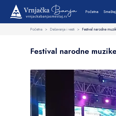
Početna
Smeštaj
Početna
>
Dešavanja i vesti
>
Festival narodne muzi
Festival narodne muzike