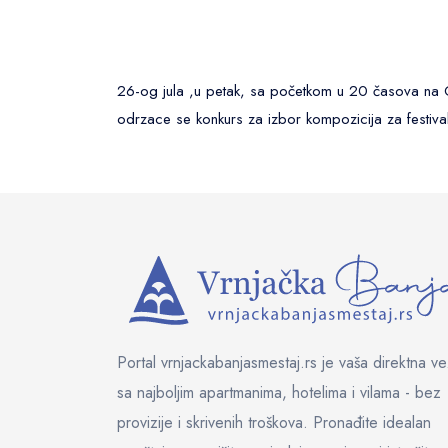
26-og jula ,u petak, sa početkom u 20 časova na Ce
odrzace se konkurs za izbor kompozicija za festiv
Portal vrnjackabanjasmestaj.rs je vaša direktna v
sa najboljim apartmanima, hotelima i vilama - bez
provizije i skrivenih troškova. Pronađite idealan