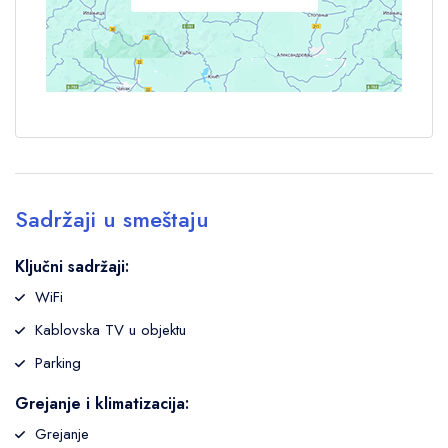
Sadržaji u smeštaju
Ključni sadržaji:
WiFi
Kablovska TV u objektu
Parking
Grejanje i klimatizacija:
Grejanje