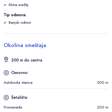
Klima uređaj
Tip odmora:
Banjski odmor
Okolina smeštaja
200 m do centra
Osnovno:
Autobuska stanica
500 m
Šetališta:
Promenada
200 m