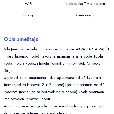
WiFi
Kablovska TV u objektu
Parking
Klima uređaj
Opis smeštaja
Vila Janković se nalazi u neposrednol blizini AKVA PARKA RAJ (3
minuta laganog hoda), izvora termomomineralne vode Topla
voda, hotela Pegaz i hotela Tonanti u mirnom delu Vrnjačke
Banje..
U ponudi su tri apartmana - dva apartmana od 45 kvadrata
(namenjeni za boravak 2 + 2 osobe) i jedan apartman od 52
kvadrata (namenjen za boravak do 5 osoba). Svaki apartman
ima odvojenu spavaću sobu.
Apartmani su novoizgrađeni i izuzerno komforni, a poseduju
klima uređaje, Internet i kablovsku televiziju.