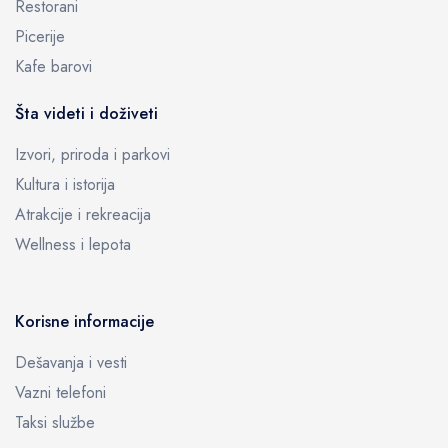
Restorani
Picerije
Kafe barovi
Šta videti i doživeti
Izvori, priroda i parkovi
Kultura i istorija
Atrakcije i rekreacija
Wellness i lepota
Korisne informacije
Dešavanja i vesti
Vazni telefoni
Taksi službe