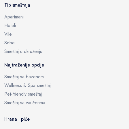
Tip smeštaja
Apartmani
Hoteli
Vile
Sobe
Smeštaj u okruženju
Najtraženije opcije
Smeštaj sa bazenom
Wellness & Spa smeštaj
Pet-friendly smeštaj
Smeštaj sa vaučerima
Hrana i piće