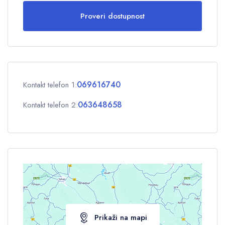
Proveri dostupnost
Odrasli
1
Deca
0
069616740
Kontakt telefon 1:
OK
063648658
Kontakt telefon 2:
Prikaži na mapi