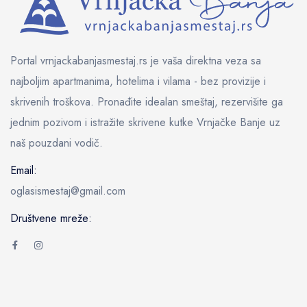
Portal vrnjackabanjasmestaj.rs je vaša direktna veza sa
najboljim apartmanima, hotelima i vilama - bez provizije i
skrivenih troškova. Pronađite idealan smeštaj, rezervišite ga
jednim pozivom i istražite skrivene kutke Vrnjačke Banje uz
naš pouzdani vodič.
Email:
oglasismestaj@gmail.com
Društvene mreže: