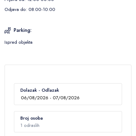
Tolet papir
Odjava do: 08:00-10:00
Fen za kosu
Kozmetika (šampon, sapun)
Parking:
Spoljni deo:
Ispred objekta
Zajedničko dvorište
Dolazak - Odlazak
Broj osoba
1 odraslih