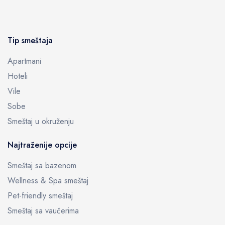
Tip smeštaja
Apartmani
Hoteli
Vile
Sobe
Smeštaj u okruženju
Najtraženije opcije
Smeštaj sa bazenom
Wellness & Spa smeštaj
Pet-friendly smeštaj
Smeštaj sa vaučerima