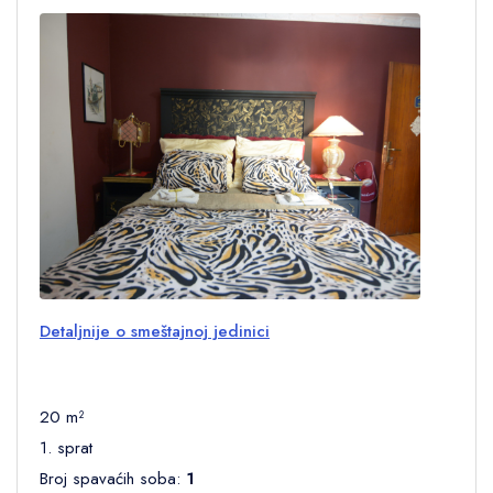
Detaljnije o smeštajnoj jedinici
20 m²
1. sprat
Broj spavaćih soba:
1