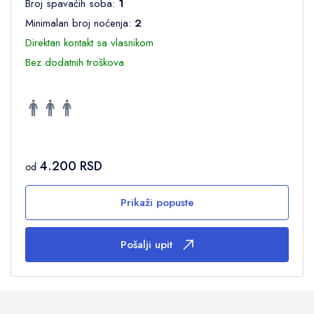
Broj spavaćih soba:
1
Minimalan broj noćenja:
2
Direktan kontakt sa vlasnikom
Bez dodatnih troškova
4.200 RSD
od
Prikaži popuste
Pošalji upit