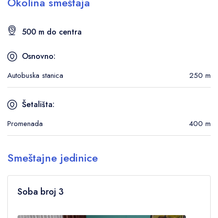
Okolina smeštaja
500 m do centra
Osnovno:
Autobuska stanica
250 m
Šetališta:
Promenada
400 m
Smeštajne jedinice
Soba broj 3