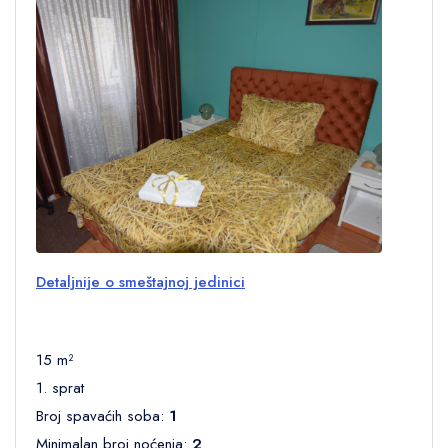
Detaljnije o smeštajnoj jedinici
15 m²
1. sprat
Broj spavaćih soba:
1
Minimalan broj noćenja:
2