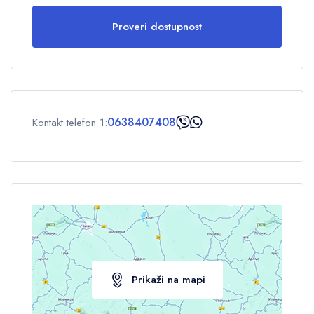
Proveri dostupnost
Odrasli
1
Deca
0
0638407408
Kontakt telefon 1:
OK
Prikaži na mapi