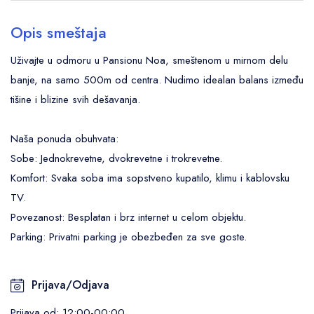
Garderober / Ormar
Peškiri
Opis smeštaja
Noćni stočić sa lampom
Tolet papir
Posteljina
Uživajte u odmoru u Pansionu Noa, smeštenom u mirnom delu
Fen za kosu
banje, na samo 500m od centra. Nudimo idealan balans između
TV u spavaćoj sobi
Kozmetika (šampon, sapun)
tišine i blizine svih dešavanja.
Pribor za peglanje
Spoljni deo:
Kuhinja i trpezarija:
Naša ponuda obuhvata:
Terasa
Sobe: Jednokrevetne, dvokrevetne i trokrevetne.
Frižider / Zamrzivač
Zajedničko dvorište
Komfort: Svaka soba ima sopstveno kupatilo, klimu i kablovsku
Ketler / Čajnik
TV.
Baštanski nameštaj / prostor za sedenje
Kupatilo:
Povezanost: Besplatan i brz internet u celom objektu.
Sopstveno kupatilo
Parking: Privatni parking je obezbeđen za sve goste.
Tuš kabina
Prijava/Odjava
Peškiri
Prijava od: 12:00-00:00