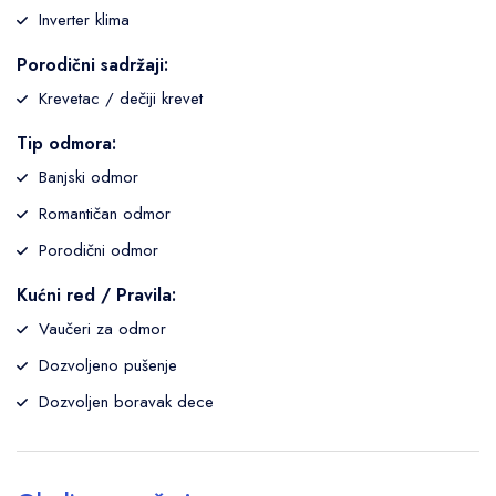
Inverter klima
Porodični sadržaji:
Krevetac / dečiji krevet
Tip odmora:
Banjski odmor
Romantičan odmor
Porodični odmor
Kućni red / Pravila:
Vaučeri za odmor
Dozvoljeno pušenje
Dozvoljen boravak dece