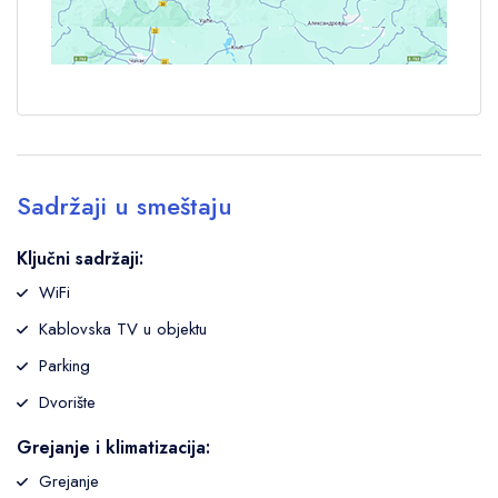
Sadržaji u smeštaju
Ključni sadržaji:
WiFi
Kablovska TV u objektu
Parking
Dvorište
Grejanje i klimatizacija:
Grejanje