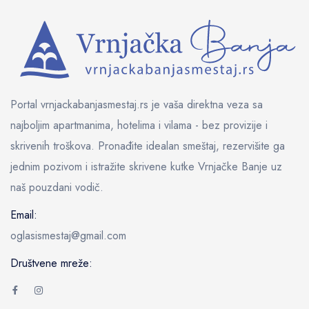
Portal vrnjackabanjasmestaj.rs je vaša direktna veza sa
najboljim apartmanima, hotelima i vilama - bez provizije i
skrivenih troškova. Pronađite idealan smeštaj, rezervišite ga
jednim pozivom i istražite skrivene kutke Vrnjačke Banje uz
naš pouzdani vodič.
Email:
oglasismestaj@gmail.com
Društvene mreže: