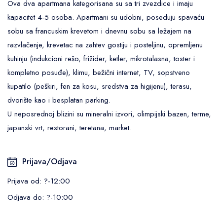
Ova dva apartmana kategorisana su sa tri zvezdice i imaju
kapacitet 4-5 osoba. Apartmani su udobni, poseduju spavaću
sobu sa francuskim krevetom i dnevnu sobu sa ležajem na
razvlačenje, krevetac na zahtev gostiju i posteljinu, opremljenu
kuhinju (indukcioni rešo, frižider, ketler, mikrotalasna, toster i
kompletno posuđe), klimu, bežični internet, TV, sopstveno
kupatilo (peškiri, fen za kosu, sredstva za higijenu), terasu,
dvorište kao i besplatan parking.
U neposrednoj blizini su mineralni izvori, olimpijski bazen, terme,
japanski vrt, restorani, teretana, market.
Prijava/Odjava
Prijava od: ?-12:00
Odjava do: ?-10:00