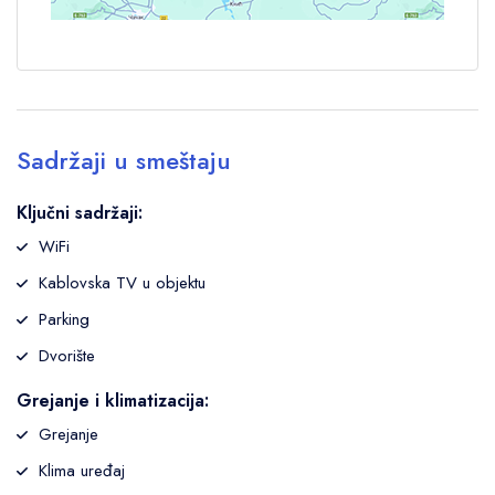
Sadržaji u smeštaju
Ključni sadržaji:
WiFi
Kablovska TV u objektu
Parking
Dvorište
Grejanje i klimatizacija:
Grejanje
Klima uređaj