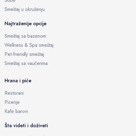
Sobe
Smeštaj u okruženju
Najtraženije opcije
Smeštaj sa bazenom
Wellness & Spa smeštaj
Pet-friendly smeštaj
Smeštaj sa vaučerima
Hrana i piće
Restorani
Picerije
Kafe barovi
Šta videti i doživeti