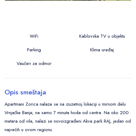
WiFi
Kablovska TV u objektu
Parking
Klima uređaj
Vaučeri za odmor
Opis smeštaja
Apartmani Zorica nalaze se na izuzetnoj lokaciji u mirnom delu
Vrnjačke Banje, na samo 7 minuta hoda od centra. Na oko 200
metara od vile, nalazi se novoizgrađeni Akva park RAJ, jedan od
najvećih u ovom regionu.