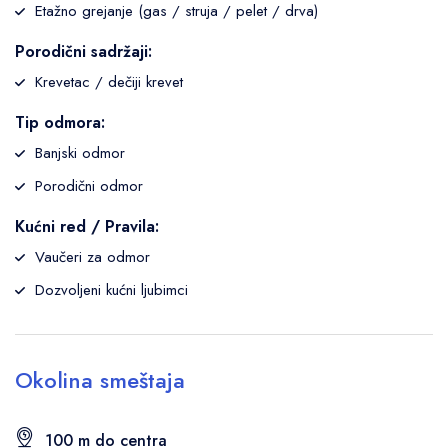
Etažno grejanje (gas / struja / pelet / drva)
Porodični sadržaji:
Krevetac / dečiji krevet
Tip odmora:
Banjski odmor
Porodični odmor
Kućni red / Pravila:
Vaučeri za odmor
Dozvoljeni kućni ljubimci
Okolina smeštaja
100 m do centra