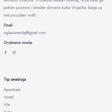
skrivenih troškova. Pronađite idealan smeštaj, rezervišite ga
jednim pozivom i istražite skrivene kutke Vrnjačke Banje uz
naš pouzdani vodič.
Email:
oglasismestaj@gmail.com
Društvene mreže:
Tip smeštaja
Apartmani
Hoteli
Vile