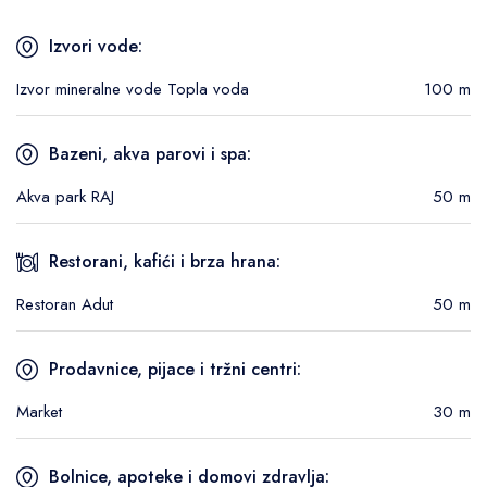
Izvori vode:
Izvor mineralne vode Topla voda
100 m
Bazeni, akva parovi i spa:
Akva park RAJ
50 m
Restorani, kafići i brza hrana:
Restoran Adut
50 m
Prodavnice, pijace i tržni centri:
Market
30 m
Bolnice, apoteke i domovi zdravlja: