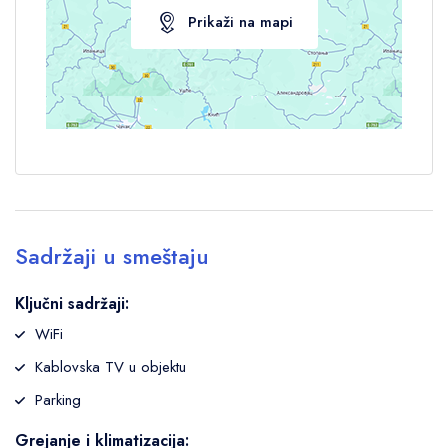
Prikaži na mapi
Sadržaji u smeštaju
Ključni sadržaji:
WiFi
Kablovska TV u objektu
Parking
Grejanje i klimatizacija: