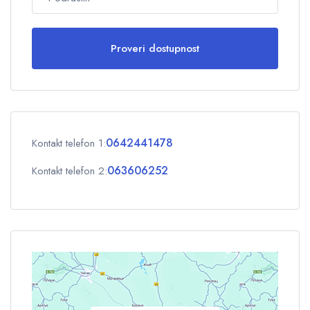
Terasa
Terasa
Baštanski nameštaj / prostor za sedenje
Baštanski nameštaj / prostor za sedenje
Proveri dostupnost
Odrasli
1
Deca
0
0642441478
Kontakt telefon 1:
OK
063606252
Kontakt telefon 2: