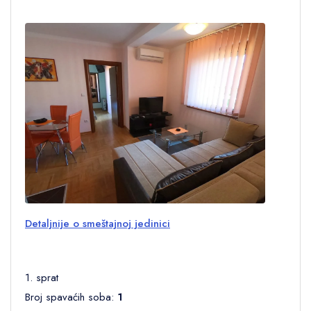
Detaljnije o smeštajnoj jedinici
1. sprat
Broj spavaćih soba:
1