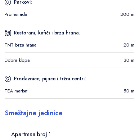
Parkovi:
Promenada
200 m
Restorani, kafići i brza hrana:
TNT brza hrana
20 m
Dobra klopa
30 m
Prodavnice, pijace i tržni centri:
TEA market
50 m
Smeštajne jedinice
Apartman broj 1