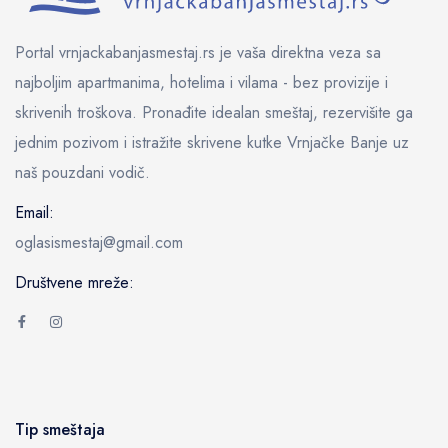
Portal vrnjackabanjasmestaj.rs je vaša direktna veza sa
najboljim apartmanima, hotelima i vilama - bez provizije i
skrivenih troškova. Pronađite idealan smeštaj, rezervišite ga
jednim pozivom i istražite skrivene kutke Vrnjačke Banje uz
naš pouzdani vodič.
Email:
oglasismestaj@gmail.com
Društvene mreže:
Tip smeštaja