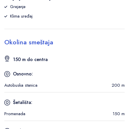
Grejanje
Klima uređaj
Okolina smeštaja
150 m do centra
Osnovno:
Autobuska stanica
200 m
Šetališta:
Promenada
150 m