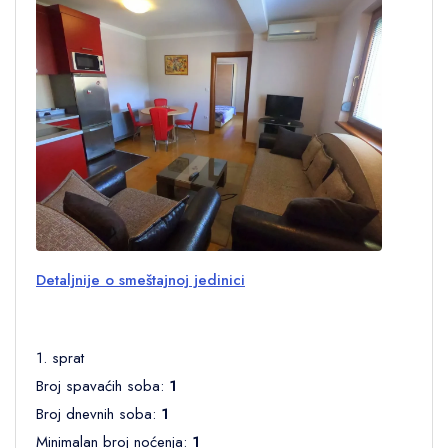
Detaljnije o smeštajnoj jedinici
1. sprat
Broj spavaćih soba:
1
Broj dnevnih soba:
1
Minimalan broj noćenja:
1