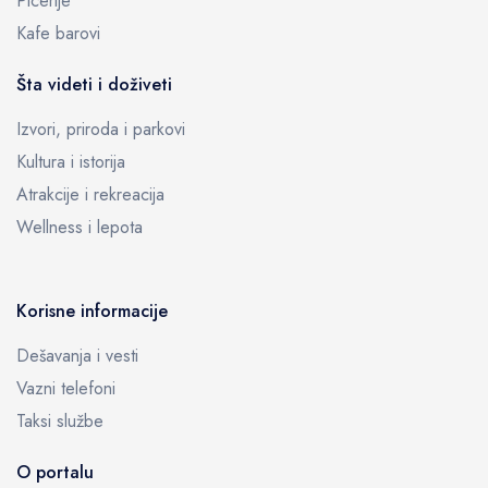
Picerije
Kafe barovi
Šta videti i doživeti
Izvori, priroda i parkovi
Kultura i istorija
Atrakcije i rekreacija
Wellness i lepota
Korisne informacije
Dešavanja i vesti
Vazni telefoni
Taksi službe
O portalu