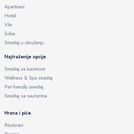
Apartmani
Hoteli
Vile
Sobe
Smeštaj u okruženju
Najtraženije opcije
Smeštaj sa bazenom
Wellness & Spa smeštaj
Pet-friendly smeštaj
Smeštaj sa vaučerima
Hrana i piće
Restorani