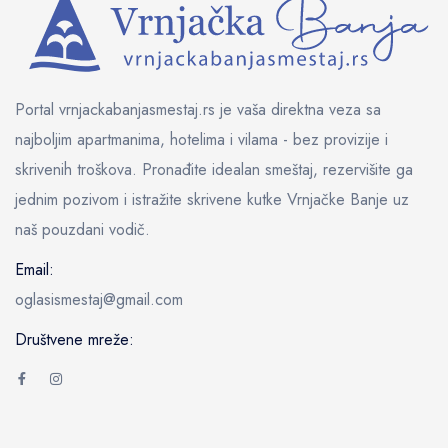
Portal vrnjackabanjasmestaj.rs je vaša direktna veza sa
najboljim apartmanima, hotelima i vilama - bez provizije i
skrivenih troškova. Pronađite idealan smeštaj, rezervišite ga
jednim pozivom i istražite skrivene kutke Vrnjačke Banje uz
naš pouzdani vodič.
Email:
oglasismestaj@gmail.com
Društvene mreže: