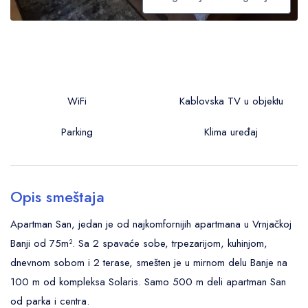
WiFi
Kablovska TV u objektu
Parking
Klima uređaj
Opis smeštaja
Apartman San, jedan je od najkomfornijih apartmana u Vrnjačkoj
Banji od 75m². Sa 2 spavaće sobe, trpezarijom, kuhinjom,
dnevnom sobom i 2 terase, smešten je u mirnom delu Banje na
100 m od kompleksa Solaris. Samo 500 m deli apartman San
od parka i centra.