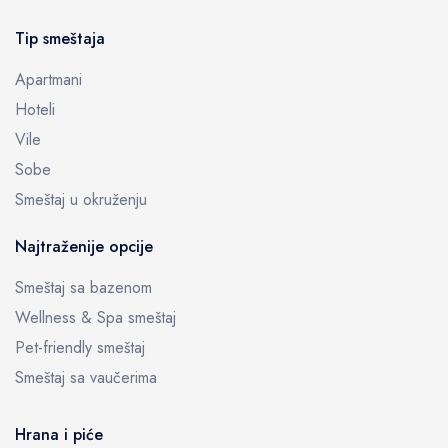
Tip smeštaja
Apartmani
Hoteli
Vile
Sobe
Smeštaj u okruženju
Najtraženije opcije
Smeštaj sa bazenom
Wellness & Spa smeštaj
Pet-friendly smeštaj
Smeštaj sa vaučerima
Hrana i piće