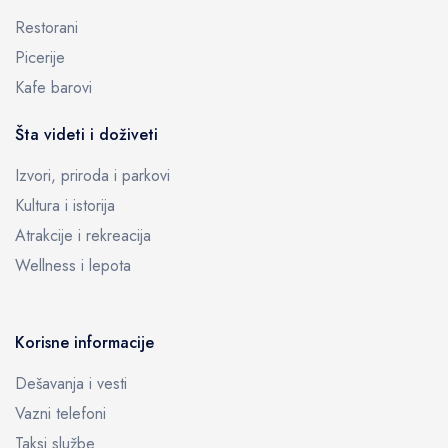
Restorani
Picerije
Kafe barovi
Šta videti i doživeti
Izvori, priroda i parkovi
Kultura i istorija
Atrakcije i rekreacija
Wellness i lepota
Korisne informacije
Dešavanja i vesti
Vazni telefoni
Taksi službe