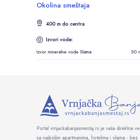
Okolina smeštaja
400 m do centra
Izvori vode:
Izvor mineralne vode Slatna
50 
Portal vrnjackabanjasmestaj.rs je vaša direktna v
sa najboljim apartmanima, hotelima i vilama - bez