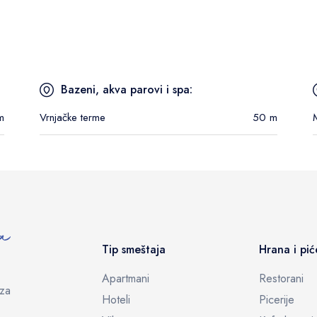
Bazeni, akva parovi i spa:
m
Vrnjačke terme
50 m
Tip smeštaja
Hrana i pić
Apartmani
Restorani
eza
Hoteli
Picerije