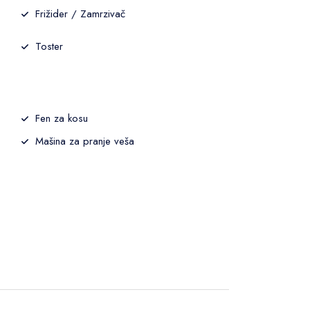
Frižider / Zamrzivač
Toster
Fen za kosu
Mašina za pranje veša