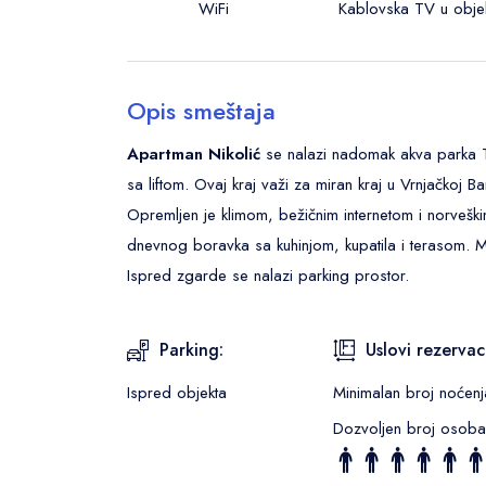
WiFi
Kablovska TV u obje
Opis smeštaja
Apartman Nikolić
se nalazi nadomak akva parka Te
sa liftom. Ovaj kraj važi za miran kraj u Vrnjačkoj Ban
Opremljen je klimom, bežičnim internetom i norvešk
dnevnog boravka sa kuhinjom, kupatila i terasom.
Ispred zgarde se nalazi parking prostor.
Parking:
Uslovi rezervaci
Ispred objekta
Minimalan broj noćenj
Dozvoljen broj osoba