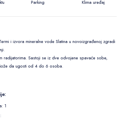
ktu
Parking
Klima uređaj
rmi i izvora mineralne vode Slatina u novoizgrađenoj zgradi
ji.
im radijatorima. Sastoji se iz dve odvojene spavaće sobe,
 Može da ugosti od 4 do 6 osoba.
je:
a: 1
: