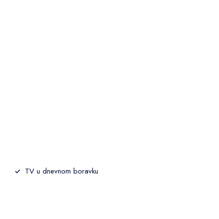
TV u dnevnom boravku