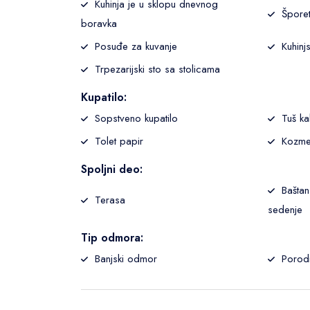
Kuhinja je u sklopu dnevnog
Šporet
boravka
Posuđe za kuvanje
Kuhinj
Trpezarijski sto sa stolicama
Kupatilo:
Sopstveno kupatilo
Tuš ka
Tolet papir
Kozme
Spoljni deo:
Baštan
Terasa
sedenje
Tip odmora:
Banjski odmor
Porod