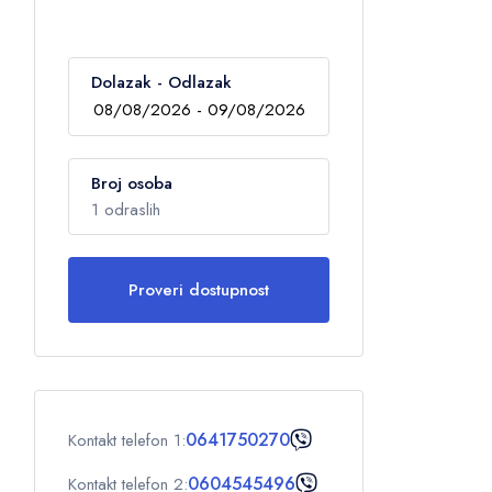
Dolazak - Odlazak
Broj osoba
1 odraslih
Proveri dostupnost
Odrasli
1
Deca
0
0641750270
Kontakt telefon 1:
OK
0604545496
Kontakt telefon 2: