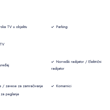
vska TV u objektu
Parking
 TV
Norveški radijator / Električni
uređaj
radijator
e / zavese za zamračivanje
Komarnici
 za peglanje