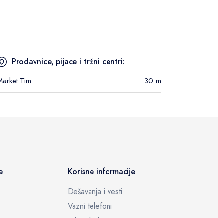
Prodavnice, pijace i tržni centri:
Market Tim
30 m
e
Korisne informacije
Dešavanja i vesti
Vazni telefoni