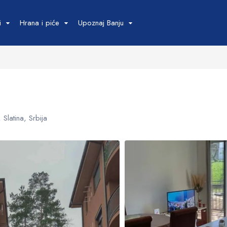
Okolina
i
Hrana i piće
Upoznaj Banju
Izvori, parkovi i
Kultura i isto
priroda
Kulturne znam
Mineralni izvori
Crkve i manas
Parkovi
Manifestacije
Slatina, Srbija
Datum završetka
Šetališta
Mostovi
Fontane
Okolina