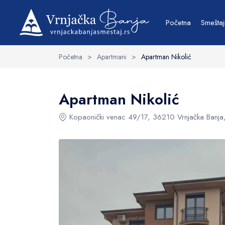
Osnovne informacije
Struktura
Sadržaj
Početna
Smeštaj
Početna
>
Apartmani
>
Apartman Nikolić
Upit
Apartman Nikolić
Kopaonički venac 49/17, 36210 Vrnjačka Banja, 
Datum početka
Parking