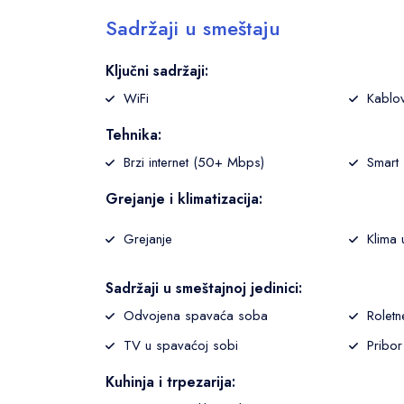
Sadržaji u smeštaju
Ključni sadržaji:
WiFi
Kablo
Tehnika:
Brzi internet (50+ Mbps)
Smart
Grejanje i klimatizacija:
Grejanje
Klima 
Sadržaji u smeštajnoj jedinici:
Odvojena spavaća soba
Roletn
TV u spavaćoj sobi
Pribor
Kuhinja i trpezarija: