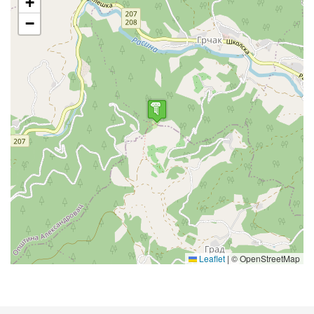
+
−
Leaflet
|
© OpenStreetMap