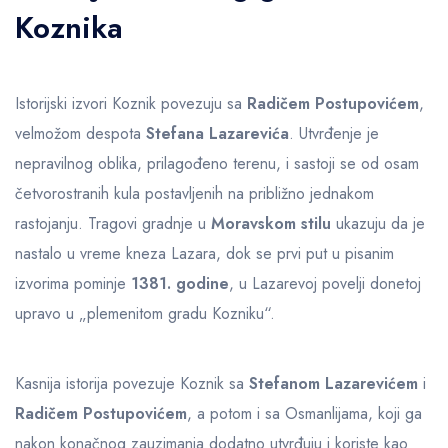
Koznika
Istorijski izvori Koznik povezuju sa
Radičem Postupovićem
,
velmožom despota
Stefana Lazarevića
. Utvrđenje je
nepravilnog oblika, prilagođeno terenu, i sastoji se od osam
četvorostranih kula postavljenih na približno jednakom
rastojanju. Tragovi gradnje u
Moravskom stilu
ukazuju da je
nastalo u vreme kneza Lazara, dok se prvi put u pisanim
izvorima pominje
1381. godine
, u Lazarevoj povelji donetoj
upravo u „plemenitom gradu Kozniku“.
Kasnija istorija povezuje Koznik sa
Stefanom Lazarevićem
i
Radičem Postupovićem
, a potom i sa Osmanlijama, koji ga
nakon konačnog zauzimanja dodatno utvrđuju i koriste kao