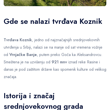
Mapa smeštaja
Okolina
Gde se nalazi tvrđava Koznik
Tvrđava Koznik
, jedno od najznačajnijih srednjovekovnih
utvrđenja u Srbiji, nalazi se na manje od sat vremena vožnje
od
Vrnjačke Banje
, putem preko Goča ka Aleksandrovcu.
Smeštena je na uzvišenju od
921 mnv
iznad reke Rasine i
danas je pod zaštitom države kao spomenik kulture od velikog
značaja.
Istorija i značaj
srednjovekovnog grada